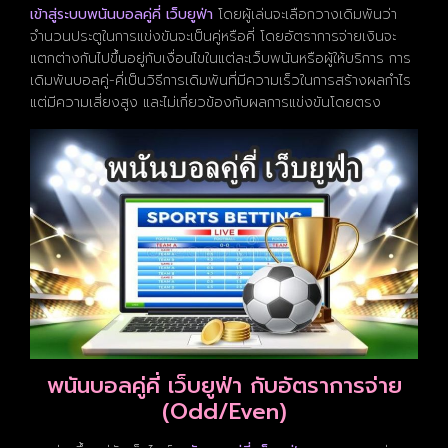
เข้าสู่ระบบพนันบอลคู่คี่ เว็บยูฟ่า
โดยผู้เล่นจะเลือกวางเดิมพันว่า
จำนวนประตูในการแข่งขันจะเป็นคู่หรือคี่ โดยอัตราการจ่ายเงินจะ
แตกต่างกันไปขึ้นอยู่กับเงื่อนไขในแต่ละเว็บพนันหรือผู้ให้บริการ การ
เดิมพันบอลคู่-คี่เป็นวิธีการเดิมพันที่มีความเร็วในการสร้างผลกำไร
แต่มีความเสี่ยงสูง และไม่เกี่ยวข้องกับผลการแข่งขันโดยตรง
พนันบอลคู่คี่ เว็บยูฟ่า กับอัตราการจ่าย
(Odd/Even)