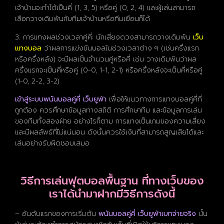
เจ้าบ้านจะทำได้เป็นคี่ (1, 3, 5) หรือคู่ (0, 2, 4) และผู้เล่นสามารถ
เลือกวางเดิมพันกับทีมเจ้าบ้านหรือทีมเยือนก็ได้
3. การแทงผลช่วงเวลาคู่คี่: นักเสี่ยงดวงสามารถวางเดิมพัน
เว็บ
แทงบอล
ว่าผลการแข่งขันบอลในช่วงเวลาต่าง ๆ (เช่นครึ่งแรก
หรือครึ่งหลัง) จะมีผลเป็นจำนวนคู่หรือคี่ เช่น วางเดิมพันว่าผล
ครึ่งแรกจะเป็นคี่หรือคู่ (0-0, 1-1, 2-1) หรือครึ่งหลังจะเป็นคี่หรือคู่
(1-0, 2-2, 3-2)
เข้าสู่ระบบพนันบอลคู่คี่ เว็บยูฟ่า
เพื่อให้แนวทางการแทงบอลคู่คี่ที่
ถูกต้อง ควรศึกษาข้อมูลทางสถิติ การศึกษาทีม และข้อมูลการเล่น
ของทีมทั้งสองฝ่าย อย่างไรก็ตาม การแทงเป็นเกมของความเสี่ยง
และมีผลลัพธ์ที่ไม่แน่นอน ดังนั้นควรใช้เงินที่สามารถสูญเสียได้และ
เล่นอย่างรับผิดชอบเสมอ
วิธีการเล่นฟุตบอลพื้นฐาน ที่ทางเว็บของ
เราได้นำมาฝากมีวิธีการดังนี้
– อันดับแรกของการเริ่มต้น
พนันบอลคู่คี่ เว็บยูฟ่าเบทจ่ายจริง
นั้น