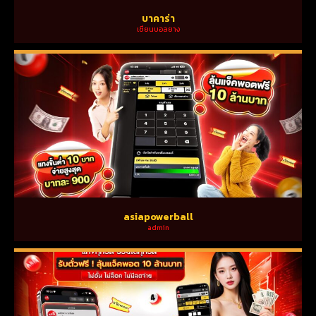
บาคาร่า
เซียนบอลยาง
asiapowerball
admin