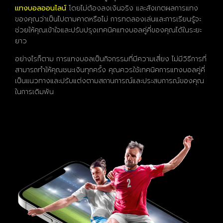
แทงบอลออนไลน์
โดยไม่ต้องลงเงินจริง และสังเกตผลการแทง
ของคุณว่าเป็นไปตามคาดหรือไม่ การทดลองเล่นและการเรียนรู้จะ
ช่วยให้คุณเข้าใจและปรับปรุงเทคนิคแทงบอลคู่คี่ของคุณได้ในระยะ
ยาว
อย่างไรก็ตาม การแทงบอลเป็นกิจกรรมที่มีความเสี่ยง ไม่มีวิธีการที่
สามารถทำให้คุณชนะเงินทุกครั้ง คุณควรใช้เทคนิคการแทงบอลคู่คี่
เป็นแนวทางและปรับแต่งตามสถานการณ์และประสบการณ์ของคุณ
ในการเดิมพัน