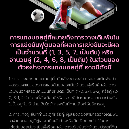
การแทงบอลคู่คี่หมายถึงการวางเดิมพันใน
การแข่งขันฟุตบอลที่ผลการแข่งขันจะมีผล
เป็นจำนวนคี่ (1, 3, 5, 7, เป็นต้น) หรือ
จำนวนคู่ (2, 4, 6, 8, เป็นต้น) ในส่วนของ
ตัวอย่างการแทงบอลคู่คี่ อาจมีดังนี้
1. การแทงผลรวมคะแนนคู่คี่: นักเสี่ยงดวงสามารถวางเดิมพันว่า
ผลรวมคะแนนของการแข่งขันบอลจะเป็นจำนวนคู่หรือคี่ เช่น วาง
เดิมพันว่าผลรวมคะแนนทั้งหมดจะเป็นคี่ (1-0, 2-1, 3-2) หรือคู่ (2-
0, 3-1, 2-2) โดยที่ตัวเลือกคี่หรือคู่อาจมีอัตราการจ่ายแตกต่างกัน
ไปขึ้นอยู่กับเจ้าบ้านเว็บไซต์การพนันที่ท่านเลือกใช้บริการอยู่
2. การแทงผู้เล่นที่ทำประตูคี่หรือคู่: ผู้เสี่ยงดวงสามารถวางเดิมพัน
ว่าจำนวนประตูที่ผู้เล่นในทีมเจ้าบ้านหรือทีมเยือนจะทำได้ในการ
แข่งขันบอลนั้นจะเป็นคี่หรือคู่ เช่น วางเดิมพันว่าจำนวนประตูที่ทีม