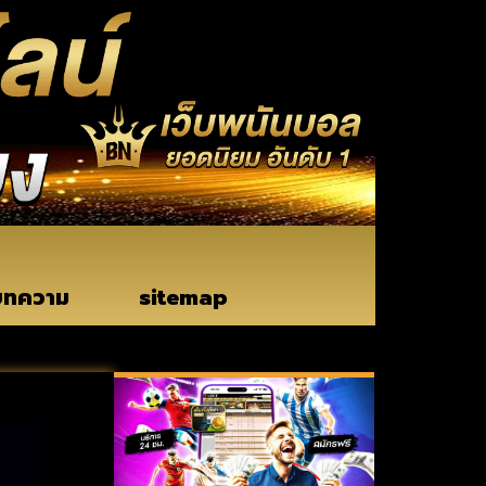
บทความ
sitemap