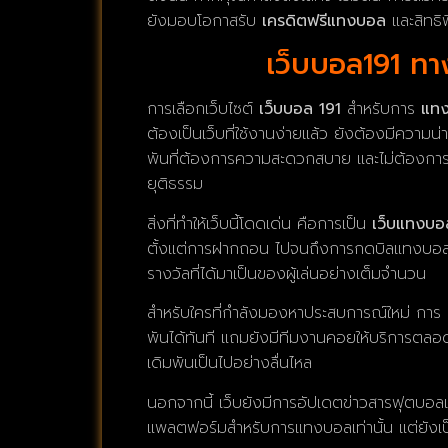
ยังมอบโอกาสรับ
เครดิตฟรีแทงบอล
และสิทธิ
เว็บบอล191 ท
การเลือกเว็บไซต์
เว็บบอล 191
สำหรับการ
แทง
ต้องเป็นเว็บที่ใช้งานง่ายแล้ว ยังต้องมีความน่
พันที่ต้องการความสะดวกสบาย และไม่ต้องการพึ่ง
ยุติธรรม
สิ่งที่ทำให้เว็บนี้โดดเด่น คือการเป็น
เว็บแทงบอล
ตั้งแต่การฝากถอน ไปจนถึงการกดบิลแทงบอล ไม่ต
รางวัลที่ได้มาเป็นของผู้เล่นอย่างเต็มจำนวน
สำหรับใครที่กำลังมองหาประสบการณ์ใหม่ การ
พันได้ทันที แถมยังมีทีมงานคอยให้บริการตลอด
เดิมพันเป็นไปอย่างลื่นไหล
นอกจากนี้ เว็บยังมีการอัปเดตข่าวสารฟุตบอลและบท
แพลตฟอร์มสำหรับการแทงบอลเท่านั้น แต่ยังเป็น