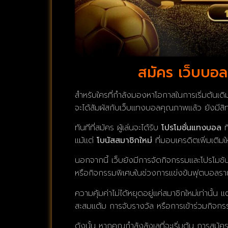
สมัคร เว็บบอล 1
สำหรับใครที่กำลังมองหาโอกาสในการเริ่มต้นเด
จะได้สัมผัสกับเว็บแทงบอลคุณภาพแล้ว ยังมีสิทธิ
ทันทีที่สมัคร ผู้เล่นจะได้รับ
โปรโมชั่นแทงบอล
ท
แม้แต่
โบนัสสมาชิกใหม่
ที่มอบเครดิตเพิ่มเติมใ
นอกจากนี้ เว็บยังมีการจัดกิจกรรมและโปรโมชั
หรือกิจกรรมพิเศษในช่วงการแข่งขันฟุตบอลรายกา
ความคุ้มค่าไม่ได้หยุดอยู่แค่สมาชิกใหม่เท่านั้น 
สะสมแต้ม การจับรางวัล หรือการเข้าร่วมกิจกร
ดังนั้น หากคุณกำลังลังเลที่จะเริ่มต้น การสมั