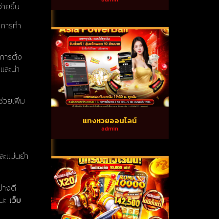
ายขึ้น
ในการทำ
การตั้ง
และน่า
่วยเพิ่ม
แทงหวยออนไลน์
admin
และแม่นยำ
่างดี
ฐานะ
เว็บ