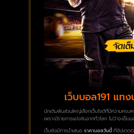
เว็บบอล191 แทงบ
นักเดิมพันส่วนใหญ่เลือกเว็บไซต์ที่มีความครบค
เพราะมีรายการแข่งขันจากทั่วโลก ไม่ว่าจะเป็น
เว็บยังมีการนำเสนอ
ราคาบอลวันนี้
ที่อัปเดตต