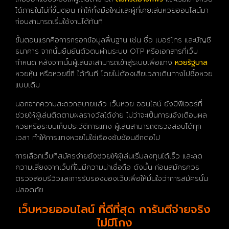
ได้ภายในไม่กี่ขั้นตอน ทำให้ทั้งมือใหม่และผู้ที่เคยเล่นหวยออนไลน์มา
ก่อนสามารถเริ่มใช้งานได้ทันที
ขั้นตอนแรกคือการกรอกข้อมูลพื้นฐาน เช่น ชื่อ เบอร์โทร และบัญชี
ธนาคาร จากนั้นยืนยันตัวตนผ่านระบบ OTP หรือเอกสารที่เว็บ
กำหนด หลังจากนั้นผู้เล่นจะสามารถเข้าสู่ระบบเพื่อแทง
หวยรัฐบาล
หวยหุ้น หรือหวยยี่กี ได้ทันที โดยไม่ต้องเสียเวลาเดินทางไปซื้อหวย
แบบเดิม
นอกจากความสะดวกสบายแล้ว เว็บหวย ออนไลน์ ยังมีฟีเจอร์ที่
ช่วยให้ผู้เล่นติดตามผลรางวัลได้ง่าย ไม่ว่าจะเป็นการแจ้งเตือนผล
หวยหรือระบบเก็บประวัติการแทง ผู้เล่นสามารถตรวจสอบได้ทุก
เวลา ทำให้การแทงหวยไม่ใช่เรื่องซับซ้อนอีกต่อไป
การเลือกเว็บที่สมัครง่ายยังช่วยให้ผู้เล่นเริ่มลงทุนได้เร็ว และลด
ความเสี่ยงจากเว็บที่ไม่มีความน่าเชื่อถือ ดังนั้น ก่อนสมัครควร
ตรวจสอบรีวิวและการรับรองของเว็บเพื่อให้มั่นใจว่าการสมัครนั้น
ปลอดภัย
เว็บหวยออนไลน์ ที่ดีที่สุด การันตีจ่ายจริง
ไม่มีโกง