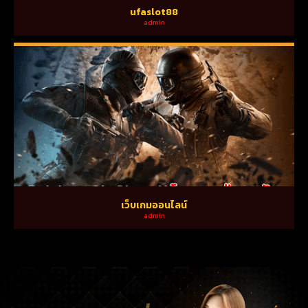
ufaslot88
admin
เว็บเกมออนไลน์
admin