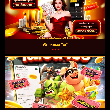
เว็บหวยออนไลน์
admin