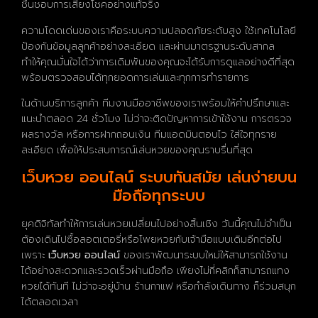
ชื่นชอบการเสี่ยงโชคอย่างแท้จริง
ความโดดเด่นของเราคือระบบความปลอดภัยระดับสูง ใช้เทคโนโลยี
ป้องกันข้อมูลลูกค้าอย่างละเอียด และผ่านมาตรฐานระดับสากล
ทำให้คุณมั่นใจได้ว่าการเดิมพันของคุณจะได้รับการดูแลอย่างดีที่สุด
พร้อมตรวจสอบได้ทุกยอดการเล่นและทุกการทำรายการ
ในด้านบริการลูกค้า ทีมงานมืออาชีพของเราพร้อมให้คำปรึกษาและ
แนะนำตลอด 24 ชั่วโมง ไม่ว่าจะติดปัญหาการเข้าใช้งาน การตรวจ
ผลรางวัล หรือการฝากถอนเงิน ทีมแอดมินตอบไว ใส่ใจทุกราย
ละเอียด เพื่อให้ประสบการณ์เล่นหวยของคุณราบรื่นที่สุด
เว็บหวย ออนไลน์ ระบบทันสมัย เล่นง่ายบน
มือถือทุกระบบ
ยุคดิจิทัลทำให้การเล่นหวยเปลี่ยนไปอย่างสิ้นเชิง วันนี้คุณไม่จำเป็น
ต้องเดินไปซื้อลอตเตอรี่หรือโพยหวยกับเจ้ามือแบบเดิมอีกต่อไป
เพราะ
เว็บหวย ออนไลน์
ของเราพัฒนาระบบใหม่ให้สามารถใช้งาน
ได้อย่างสะดวกและรวดเร็วผ่านมือถือ เพียงไม่กี่คลิกก็สามารถแทง
หวยได้ทันที ไม่ว่าจะอยู่บ้าน ร้านกาแฟ หรือกำลังเดินทาง ก็ร่วมสนุก
ได้ตลอดเวลา