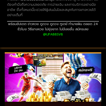
ต้องคำนึงถึงความปลอดภัย การจ่ายเงิน และการบริการอย่างมือ
อาชีพ ซึ่งทั้งหมดนี้จะช่วยให้ผู้เล่นมั่นใจและสนุกกับการแทงหวยได้
อย่างเต็มที่
พร้อมอัปเดต ข่าวหวย ดูดวง ดูดวง ทูเดย์ ทำนายฝัน ตลอด 24
ชั่วโมง วิธีแทงหวย ไม่ยุ่งยาก ไม่มีเลขอั้น สมัครเลย
@UFA88SV8