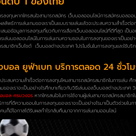
ันดับ 1 ของไทย
ารลงทุนหากใครสนใจสามารถสมัคร เว็บบอลออนไลน์การสมัครบอลออน
ผลลัพธ์การเล่นเกมของเราเป็นแบบรายเล่นแล้วจะประสบความสำเร็จต่อ
อข้อมูลการลงทุนเกี่ยวกับการเลือกเว็บบอลออนไลน์ที่ดีที่สุด เป็นอย
ัครเล่นบอลออนไลน์ในการเล่นเกมความชอบในการลงทุนของเราเป็นอย่า
มาชิกเว็บไซต์ เว็บบอลต่างประเทศ โปรโมชั่นในการลงทุนและใช้บริการ
อล ยูฟ่าเบท บริการตลอด 24 ชั่วโ
จะประสบความสำเร็จต่อการลงทุนไหมสามารถสมัครสมาชิกในการเล่น ศึก
กมของเราจะเป็นอย่างไรศึกษาเกี่ยวกับวิธีเล่นบอลว็บบอลต่างประเทศ วิ
ทงบอล ครบวงจร
หากใครสนใจในการใช้งานผู้เล่นสามารถสมัครสมาชิกใ
ริการที่ดีความชอบในการลงทุนของเราจะเป็นอย่างไรมาเป็นตัวช่วยในก
ุกคนก็มีโอกาสได้รับผลกำไรกลับคืนมาจากการเล่นเกมออนไลน์