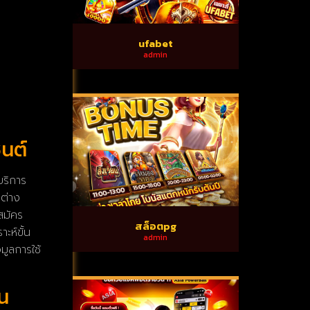
ufabet
admin
นต์
บริการ
ต่าง
สมัคร
สล็อตpg
ะห์ขั้น
admin
มูลการใช้
น