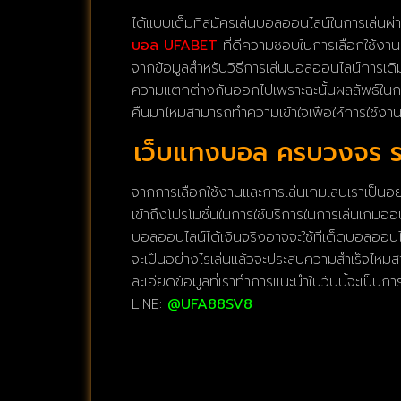
ได้แบบเต็มที่สมัครเล่นบอลออนไลน์ในการเล่นผ่
บอล UFABET
ที่ดีความชอบในการเลือกใช้ง
จากข้อมูลสำหรับวิธีการเล่นบอลออนไลน์การเ
ความแตกต่างกันออกไปเพราะฉะนั้นผลลัพธ์ในกา
คืนมาไหมสามารถทำความเข้าใจเพื่อให้การใช้งา
เว็บแทงบอล ครบวงจร ราค
จากการเลือกใช้งานและการเล่นเกมเล่นเราเป็นอย
เข้าถึงโปรโมชั่นในการใช้บริการในการเล่นเกมออน
บอลออนไลน์ได้เงินจริงอาจจะใช้ทีเด็ดบอลออนไลน
จะเป็นอย่างไรเล่นแล้วจะประสบความสำเร็จไหมสา
ละเอียดข้อมูลที่เราทำการแนะนำในวันนี้จะเป็นก
LINE:
@UFA88SV8