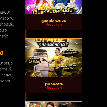
ไลน์มา
การลงทุน
ดูบอลโลก2026
่างไรเล่น
เซียนบอลยาง
งไรจะ
ที่ดี
มง
ษาข้อมูล
ธีการเล่น
นการเล่น
ารลงทุน
guroocafe
เซียนบอลยาง