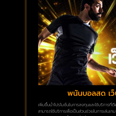
พนันบอลสด เว็บ
เพิ่มขึ้นนำโปรโมชั่นในการลงทุนและใช้บริการที
สามารถใช้บริการเพื่อเป็นส่วนช่วยในการเล่นเ