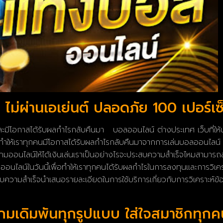
ม่ผ่านเอเย่นต์ ปลอดภัย 100 เปอร์เซ็
ะมีโอกาสได้รับผลกำไรกลับคืนมา บอลออนไลน์ ต่างประเทศ เว็บที่ให้
ห้เราทุกคนมีโอกาสได้รับผลกำไรกลับคืนมาจากการเล่นบอลออนไลน์ 
เกมออนไลน์ให้ได้เงินเล่นเราเป็นอย่างไรจะประสบความสำเร็จไหมสามารถ
กมออนไลน์ในวันนี้เพื่อทำให้เราทุกคนได้รับผลกำไรในการลงทุนและการวิเครา
สบความสำเร็จนำเสนอรายละเอียดในการใช้บริการเกี่ยวกับการวิเคราะห์ข้อ
กมเดิมพันทุกรูปแบบ ใส่ใจสมาชิกทุกค