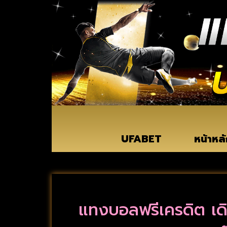
UFABET
หน้าหล
แทงบอลฟรีเครดิต เดิ