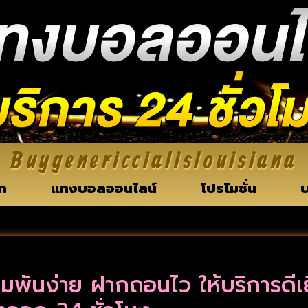
Buygenericcialislouisiana
ัก
แทงบอลออนไลน์
โปรโมชั่น
มพันง่าย ฝากถอนไว ให้บริการดีเย