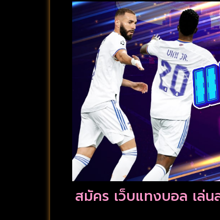
สมัคร เว็บแทงบอล เล่นสนุ