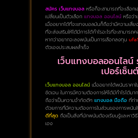
สมัคร เว็บแทงบอล
หรือก็จะสามารถที่จะเลือกเล
เปลี่ยนเป็นตัวเลือก
แทงบอล ออนไลน์
หรือว่าแ
เมื่ออยากได้ที่จะแทงบอลมันก็ถือว่ามีความเสี่ย
ที่จะส่งเสริมให้ได้มีการได้กำไรอะไรที่จะสามารถ
หากว่าอยากจะลงพนันเป็นการเลือกลงทุน
ufa
ตัวเองประสบผลสำเร็จ
เว็บแทงบอลออนไลน์ 
เปอร์เซ็น
เว็บแทงบอล ออนไลน์
เมื่ออยากได้พนันราคาใน
ชัดเจน ในการมีความต้องการให้ได้มีกำไรได้มา
ถือว่าเป็นความจำกัดดีๆ
แทงบอล มือถือ
ที่ท่
ด้วยการที่มีความต้องการในส่วนของการพนันใ
ดีที่สุด
ถือเป็นสิ่งที่นักพนันต้องเรียนรู้และหา
เอง