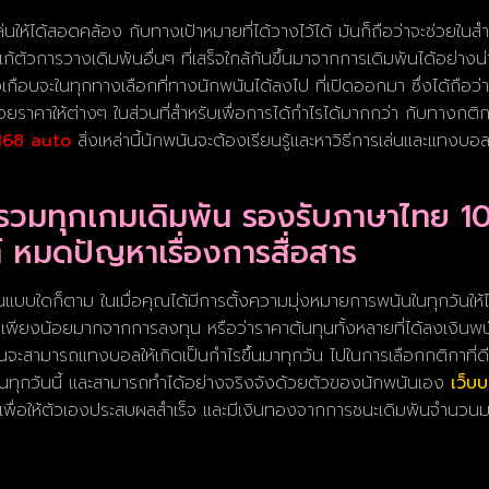
่นให้ได้สอดคล้อง กับทางเป้าหมายที่ได้วางไว้ได้ มันก็ถือว่าจะช่วยในส
ก้ตัวการวางเดิมพันอื่นๆ ที่เสร็จใกล้กันขึ้นมาจากการเดิมพันได้อย่างน
งเกือบจะในทุกทางเลือกที่ทางนักพนันได้ลงไป ที่เปิดออกมา ซึ่งได้ถือว่าไ
คอยราคาให้ต่างๆ ในส่วนที่สำหรับเพื่อการได้กำไรได้มากกว่า กับทางกติกาท
168 auto
สิ่งเหล่านี้นักพนันจะต้องเรียนรู้และหาวิธีการเล่นและแทงบอลท
รวมทุกเกมเดิมพัน รองรับภาษาไทย 1
ต์ หมดปัญหาเรื่องการสื่อสาร
แบบใดก็ตาม ในเมื่อคุณได้มีการตั้งความมุ่งหมายการพนันในทุกวันให้
กเพียงน้อยมากจากการลงทุน หรือว่าราคาต้นทุนทั้งหลายที่ได้ลงเงินพน
านจะสามารถแทงบอลให้เกิดเป็นกำไรขึ้นมาทุกวัน ไปในการเลือกกติกาที่ดียิ
นทุกวันนี้ และสามารถทำได้อย่างจริงจังด้วยตัวของนักพนันเอง
เว็บ
วิธีเพื่อให้ตัวเองประสบผลสำเร็จ และมีเงินทองจากการชนะเดิมพันจำนวนม