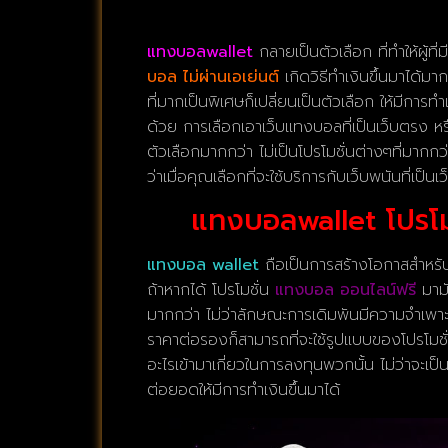
แทงบอลwallet
กลายเป็นตัวเลือก ที่ทำให้ผู้
บอล ไม่ผ่านเอเย่นต์
เกิดวิธีทำเงินขึ้นมาได้มา
ที่มากเป็นพิเศษก็เปลี่ยนเป็นตัวเลือก ให้มีการ
ด้วย การเลือกเอาเว็บแทงบอลที่เป็นเว็บตรง หร
ตัวเลือกมากกว่า ไม่เป็นโปรโมชั่นต่างๆที่มากกว
ว่าเมื่อคุณเลือกที่จะใช้บริการกับเว็บพนันที่เป็น
แทงบอลwallet โปรโมชั
แทงบอล wallet
ถือเป็นการสร้างโอกาสสำหรับก
ถ้าหากได้ โปรโมชั่น
แทงบอล ออนไลน์ฟรี
มามั
มากกว่า ไม่ว่าลักษณะการเดิมพันมีความจำเพาะอ
ราคาต่อรองก็สามารถที่จะใช้รูปแบบของโปรโมชั่น
อะไรเข้ามาเกี่ยวในการลงทุนพวกนั้น ไม่ว่าจะเป็นโ
ต่อยอดให้มีการทำเงินขึ้นมาได้