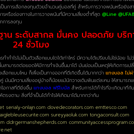
ว่าเป็นการเลือกลงทุนด้วยจำนวนคู่บอลกี่คู่ สำหรับการวางพนันหรือยังส
ีการหรือช่องทางในการวางพนันที่มีความเสี่ยงต่ำที่สุด
@Line @UFA
นทุกการลงทุน
น ระดับสากล มั่นคง ปลอดภัย บริกา
24 ชั่วโมง
ำกำไรไม่เป็นตัวเลือกแบบใดได้เท่าไหร่ มีความได้เปรียบไม่ใช่น้อย ไม่
สามารถต่อยอดให้มีการทำเงินขึ้นมาได้ มันย่อมเป็นเหตุให้เกิดการเปลี
ัวเลือกแบบไหน ก็เพื่อเป็นทางออกที่ดีเกิดขึ้นได้มากกว่า
แทงบอล ไม่ผ่
 มันมีความเสี่ยงอยู่บ้างก็น้อยแม้นักวางเดิมพันแต่ละคน ให้สามารถแ
อกาสที่ดียิ่งขึ้น
แทงบอล ฟรีโบนัส
สำหรับการได้กำไรที่จะเกิดมาที่กั
รงตาม สิ่งที่จำเป็นได้กำไรให้เกิดมาได้มากกว่ากัน
et
serialy-onlajn.com
dovedecorators.com
emttesco.com
aiglebleusecurite.com
sureyyaoluk.com
tongaconsult.com
om
ddrgermanshepherds.com
communityaccessprogram.c
re.net