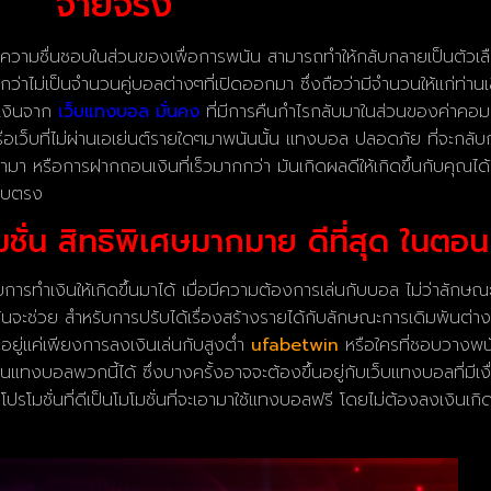
จ่ายจริง
ที่มีความชื่นชอบในส่วนของเพื่อการพนัน สามารถทำให้กลับกลายเป็นตัวเ
กกว่าไม่เป็นจำนวนคู่บอลต่างๆที่เปิดออกมา ซึ่งถือว่ามีจำนวนให้แก่ท่าน
ทำเงินจาก
เว็บแทงบอล มั่นคง
ที่มีการคืนกำไรกลับมาในส่วนของค่าคอมม
ือเว็บที่ไม่ผ่านเอเย่นต์รายใดๆมาพนันนั้น แทงบอล ปลอดภัย ที่จะกลับ
่ามา หรือการฝากถอนเงินที่เร็วมากกว่า มันเกิดผลดีให้เกิดขึ้นกับคุณได้ 
เว็บตรง
่น สิทธิพิเศษมากมาย ดีที่สุด ในตอนน
ารทำเงินให้เกิดขึ้นมาได้ เมื่อมีความต้องการเล่นกับบอล ไม่ว่าลักษ
นจะช่วย สำหรับการปรับได้เรื่องสร้างรายได้กับลักษณะการเดิมพันต่าง
ยู่แค่เพียงการลงเงินเล่นกับสูงต่ำ
ufabetwin
หรือใครที่ชอบวางพน
แทงบอลพวกนี้ได้ ซึ่งบางครั้งอาจจะต้องขึ้นอยู่กับเว็บแทงบอลที่มีเงื
ปรโมชั่นที่ดีเป็นโมโมชั่นที่จะเอามาใช้แทงบอลฟรี โดยไม่ต้องลงเงินเกิดขึ