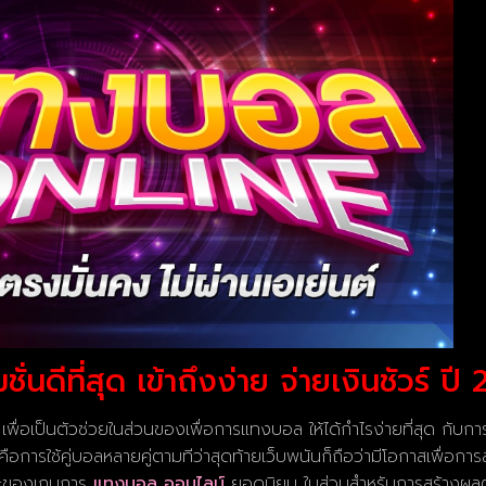
นดีที่สุด เข้าถึงง่าย จ่ายเงินชัวร์ ปี
เพื่อเป็นตัวช่วยในส่วนของเพื่อการแทงบอล ให้ได้กำไรง่ายที่สุด กับก
อการใช้คู่บอลหลายคู่ตามทีว่าสุดท้ายเว็บพนันก็ถือว่ามีโอกาสเพื่อกา
ณะของเกมการ
แทงบอล ออนไลน์
ยอดนิยม ในส่วนสำหรับการสร้างผ