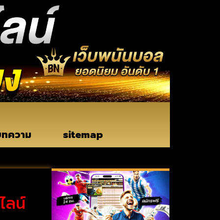
บทความ
sitemap
ไลน์