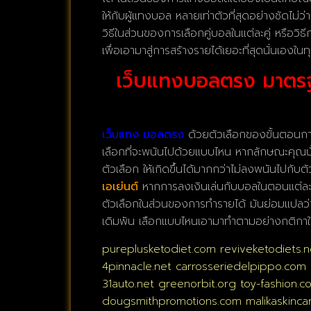
ให้กับผู้แทงบอล หลายเท่าตัวที่สุดอย่างชัดไม่
วิธีในส่วนของการเลือกคู่บอลในแต่ละคู่ หรือวิธ
เพื่อเอามาสู่การสร้างรายได้เยอะที่สุดนั่นเองใ
เว็บแทงบอลตรง มาตรฐา
เว็บแทง บอลตรง
ด้วยตัวเลือกของขั้นตอนการท
เลือกที่จะพนันไปด้วยแบบไหน หากลักษณะคุณนั้น
ตัวเลือก ให้เกิดขึ้นได้มากกว่าไม่ลงพนันไปกับต
เอเย่นต์
หากการลงเงินเล่นกับบอลในตอนแต่ละคู่
ตัวเลือกในส่วนของการทำรายได้ มันย่อมแปลว่าโ
เดิมพัน เลือกแบบไหนเอามาทำตามอย่างกติกาให้ต
pureplusketodiet.com
reviveketodiets.n
4pinnacle.net
carrosseriedelpippo.com
31auto.net
greenorbit.org
toy-fashion.c
dougsmithpromotions.com
malikaskinca