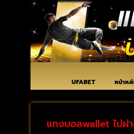
UFABET
หน้าหล
แทงบอลwallet ไม่ผ่าน