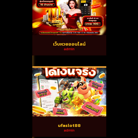
เว็บหวยออนไลน์
admin
ufaslot88
admin