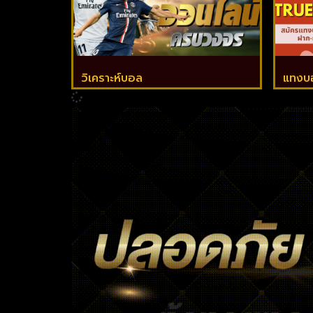
วิเคราะห์บอล
แทงบ