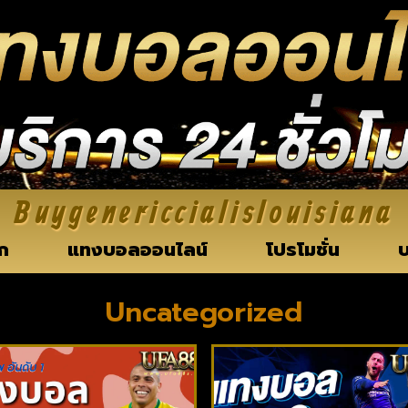
Buygenericcialislouisiana
ัก
แทงบอลออนไลน์
โปรโมชั่น
Uncategorized