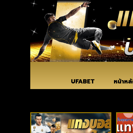
UFABET
หน้าหล