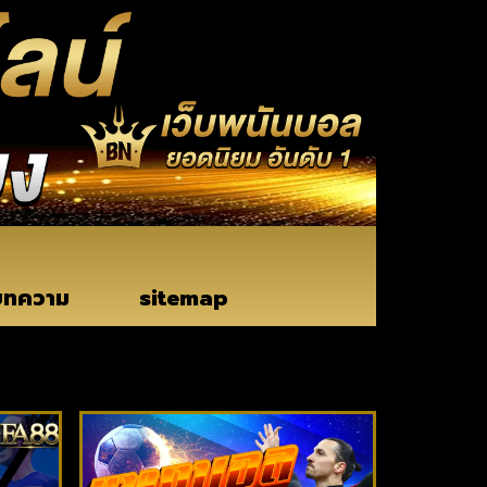
บทความ
sitemap