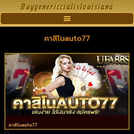
Buygenericcialislouisiana
คาสิโนauto77
คาสิโนauto77