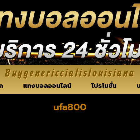
Buygenericcialislouisiana
ัก
แทงบอลออนไลน์
โปรโมชั่น
ufa800