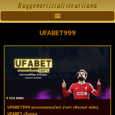
Buygenericcialislouisiana
UFABET999
UFABET999 แทงบอลออนไลน์ ง่ายๆ เพียงแค่ สมัคร
UFABET เว็บตรง